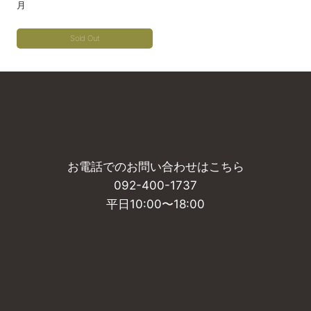
月
エ
エ
ー
ー
Sold Out
シ
シ
こ
ョ
ョ
の
ン
ン
商
が
が
品
あ
あ
に
り
り
は
ま
ま
お電話でのお問い合わせはこちら
複
す。
す。
092-400-1737
数
オ
オ
平日10:00〜18:00
の
プ
プ
バ
シ
シ
リ
ョ
ョ
エ
ン
ン
ー
は
は
シ
商
商