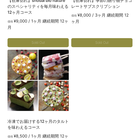
【在庫切れ】shodai bio nature
【在庫切れ】季節の贈り物チョコ
のスペシャリティを毎月味わえる
レートサブスクリプション
12ヶ月コース
¥
8,000
/ 3ヶ月 継続期間 12
価格
¥
9,000
/ 1ヶ月 継続期間 12ヶ
ヶ月
価格
月
Sold Out
Sold Out
こ
こ
の
の
商
商
品
品
に
に
は
は
複
複
数
数
の
の
冷凍でお届けする12ヶ月のタルト
バ
バ
を味わえるコース
リ
リ
¥
8,500
/ 1ヶ月 継続期間 12ヶ
価格