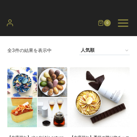
内
容
を
0
ス
キ
ッ
全3件の結果を表示中
プ