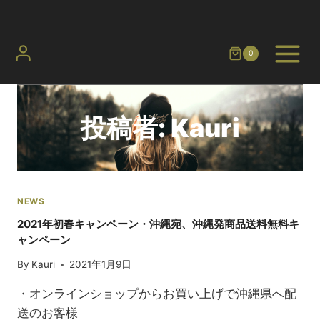
内
容
を
0
ス
キ
ッ
投稿者: Kauri
プ
NEWS
2021年初春キャンペーン・沖縄宛、沖縄発商品送料無料キ
ャンペーン
By
Kauri
2021年1月9日
・オンラインショップからお買い上げで沖縄県へ配
送のお客様