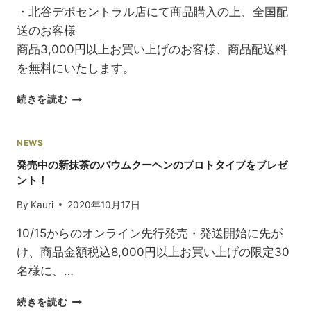
・北谷デポセントラル店にて商品購入の上、全国配
送のお客様
商品3,000円以上お買い上げのお客様、商品配送料
を無料にいたします。
2021
続きを読む
年
初
春
NEWS
キ
発売中の新抹茶のバウムクーヘンのプロトタイプをプレゼ
ャ
ント！
ン
ペ
By
Kauri
2020年10月17日
ー
ン・
10/15からのオンライン先行発売・発送開始に先が
沖
け、商品金額税込8,000円以上お買い上げの限定30
縄
名様に、…
宛、
沖
発
縄
続きを読む