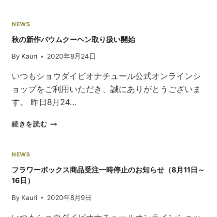
売
発
中
商
の
品
NEWS
新
送
秋の新作バウムクーヘン取り扱い開始
抹
料
茶
無
By
Kauri
2020年8月24日
の
料
バ
キ
いつもショウダイビオナチュール公式オンラインシ
ウ
ャ
ョップをご利用いただき、誠にありがとうございま
ム
ン
す。 昨日8月24…
ク
ペ
ー
ー
秋
ヘ
続きを読む
ン
の
ン
新
の
作
プ
NEWS
バ
ロ
フラワーボックス商品受注一時停止のお知らせ（8月11日～
ウ
ト
16日）
ム
タ
ク
イ
By
Kauri
2020年8月9日
ー
プ
ヘ
を