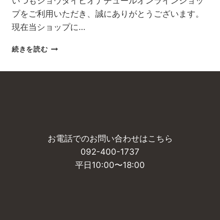
いつもショウダイビオナチュールオンラインショッ
ン
プ
プをご利用いただき、誠にありがとうございます。
取
レ
現在当ショップに…
り
ゼ
扱
ン
フ
い
続きを読む
ト！
ラ
開
ワ
始
ー
ボ
ッ
ク
ス
商
お電話でのお問い合わせはこちら
品
受
092-400-1737
注
平日10:00〜18:00
一
時
停
止
の