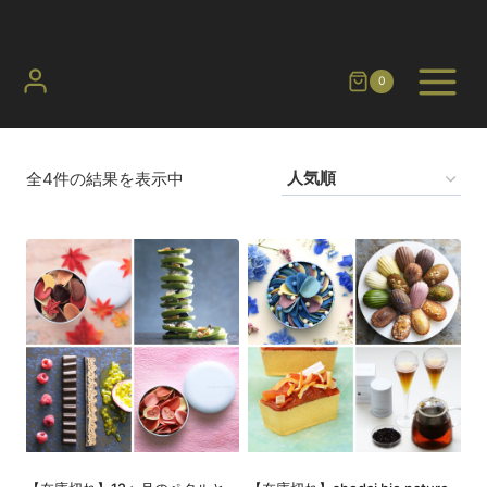
内
容
を
0
ス
キ
ッ
全4件の結果を表示中
プ