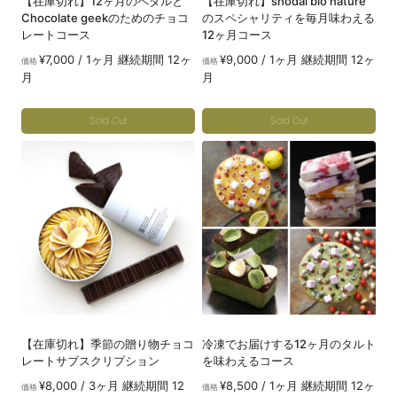
【在庫切れ】12ヶ月のペタルと
【在庫切れ】shodai bio nature
Chocolate geekのためのチョコ
のスペシャリティを毎月味わえる
レートコース
12ヶ月コース
¥
7,000
/ 1ヶ月 継続期間 12ヶ
¥
9,000
/ 1ヶ月 継続期間 12ヶ
価格
価格
月
月
Sold Out
Sold Out
こ
こ
の
の
商
商
品
品
に
に
は
は
複
複
数
数
の
の
【在庫切れ】季節の贈り物チョコ
冷凍でお届けする12ヶ月のタルト
バ
バ
レートサブスクリプション
を味わえるコース
リ
リ
¥
8,000
/ 3ヶ月 継続期間 12
¥
8,500
/ 1ヶ月 継続期間 12ヶ
価格
価格