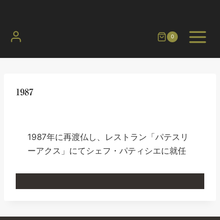
内
容
を
0
ス
キ
ッ
プ
1987
1987年に再渡仏し、レストラン「パテスリ
ーアクス」にてシェフ・パティシエに就任