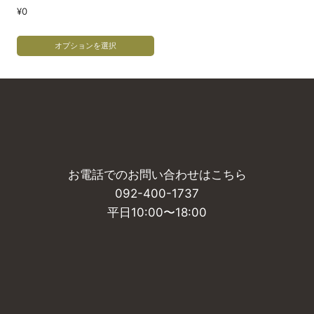
¥
0
オプションを選択
こ
の
商
品
に
は
お電話でのお問い合わせはこちら
複
092-400-1737
数
平日10:00〜18:00
の
バ
リ
エ
ー
シ