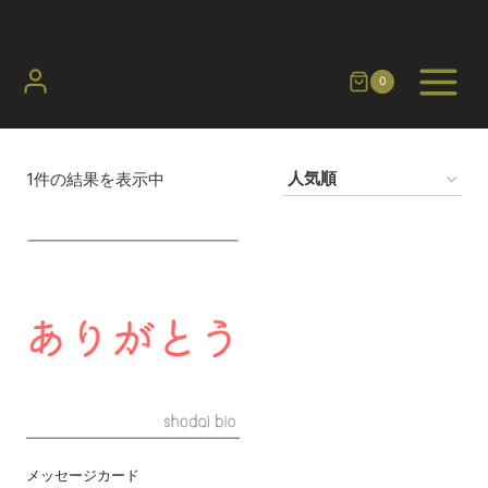
内
容
を
0
ス
キ
ッ
1件の結果を表示中
プ
メッセージカード