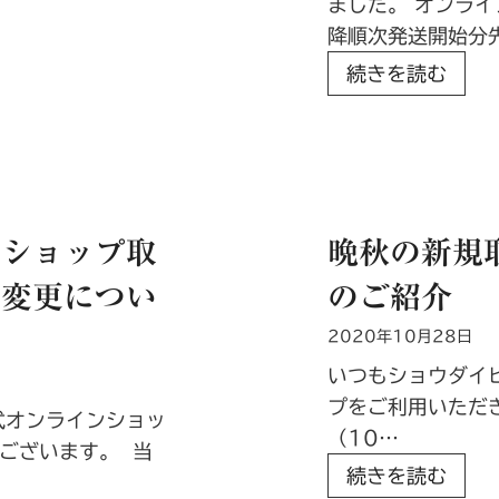
ました。 オンライ
ッ
降順次発送開始分
プ
ク
続きを読む
2
リ
0
ス
2
マ
0
ス
年
商
年
ンショップ取
晩秋の新規
品
内
帯変更につい
のご紹介
『
対
サ
応
2020年10月28日
パ
に
いつもショウダイ
ン
つ
プをご利用いただ
ド
い
式オンラインショッ
（10…
ノ
て
ございます。 当
晩
続きを読む
エ