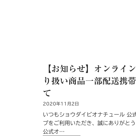
宛
リ
、
ス
沖
マ
縄
ス
発
と
商
冬
品
の
送
ギ
【お知らせ】オンライ
料
フ
り扱い商品一部配送携
無
ト
料
て
』
キ
『
2020年11月2日
ャ
御
ン
いつもショウダイビオナチュール 公
歳
ペ
プをご利用いただき、誠にありがとう
暮
ー
公式オ…
ギ