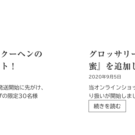
秋
ル
の
』
新
が
規
取
取
り
り
扱
ムクーヘンの
グロッサリ
扱
い
い
開
ント！
蜜』を追加
開
始
2020年9月5日
始
！
の
・発送開始に先がけ、
当オンラインショ
フ
げの限定30名様
り扱いが開始しま
ル
グ
続きを読む
ー
ロ
ツ
ッ
の
サ