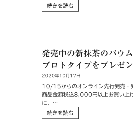
ン
【
続きを読む
フ
お
ト
知
』
ら
の
せ
カ
】
テ
発売中の新抹茶のバウ
オ
ゴ
プロトタイプをプレゼ
ン
リ
ラ
を
2020年10月17日
イ
追
10/15からのオンライン先行発売
ン
加
商品金額税込8,000円以上お買い上
シ
し
に、…
ョ
ま
発
続きを読む
ッ
し
売
プ
た
中
取
！