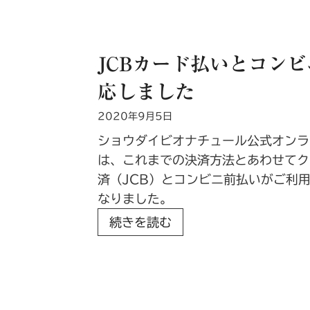
の
り
新
扱
抹
い
JCBカード払いとコン
茶
商
応しました
の
品
バ
一
2020年9月5日
ウ
部
ショウダイビオナチュール公式オンラ
ム
配
は、これまでの決済方法とあわせてク
ク
送
済（JCB）とコンビニ前払いがご利
ー
携
なりました。
ヘ
帯
J
続きを読む
ン
変
C
の
更
B
プ
に
カ
ロ
つ
ー
ト
い