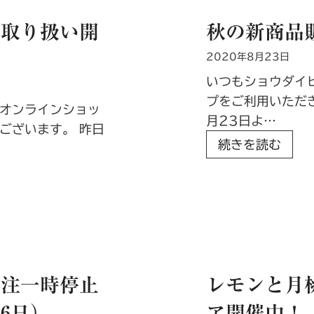
加
接
ン取り扱い開
秋の新商品
し
近
ま
に
2020年8月23日
し
よ
いつもショウダイ
た
る
プをご利用いただ
。
オンラインショッ
オ
月23日よ…
ございます。 昨日
ン
秋
続きを読む
ラ
の
イ
新
ン
商
シ
品
ョ
販
ッ
売
プ
受注一時停止
レモンと月
開
出
始
16日）
ア開催中！
荷