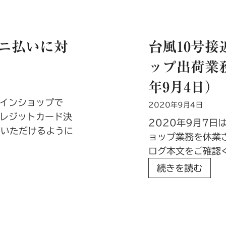
ご
リ
紹
ー
介
に
ビニ払いに対
台風10号
『
ップ出荷業務
塩
・
年9月4日）
香
インショップで
2020年9月4日
辛
レジットカード決
料
2020年9月7日
用いただけるように
』
ョップ業務を休業
『
ログ本文をご確認
蜂
台
続きを読む
蜜
風
』
1
を
0
追
号