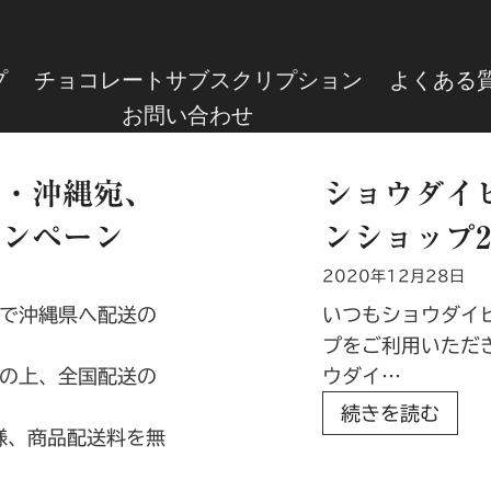
プ
チョコレートサブスクリプション
よくある
お問い合わせ
ン・沖縄宛、
ショウダイ
ャンペーン
ンショップ2
2020年12月28日
で沖縄県へ配送の
いつも ショウダ
プをご利用いただ
の上、全国配送の
ウダイ…
シ
続きを読む
様、商品配送料を無
ョ
ウ