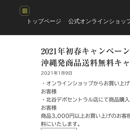
内
容
を
トップページ
公式オンラインショッ
ス
キ
ッ
2021年初春キャンペー
プ
沖縄発商品送料無料キ
2021年1月9日
・オンラインショップからお買い上げ
お客様
・北谷デポセントラル店にて商品購入
お客様
商品3,000円以上お買い上げのお客
料にいたします。