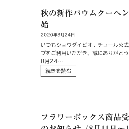
ド
タ
て
秋の新作バウムクーヘ
払
イ
い
プ
始
と
を
2020年8月24日
コ
プ
ン
レ
いつもショウダイビオナチュール公式
ビ
ゼ
プをご利用いただき、誠にありがとう
ニ
ン
8月24…
払
ト
秋
続きを読む
い
！
の
に
新
対
作
応
バ
し
ウ
フラワーボックス商品
ま
ム
し
のお知らせ（8月11日～
ク