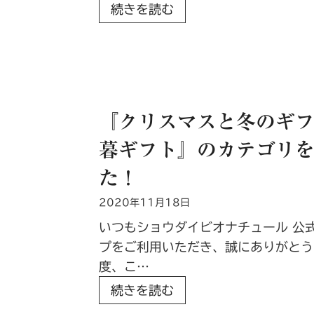
2
続きを読む
0
2
1
年
初
『クリスマスと冬のギ
春
暮ギフト』のカテゴリ
キ
ャ
た！
ン
2020年11月18日
ペ
ー
いつもショウダイビオナチュール 公
ン
プをご利用いただき、誠にありがとう
・
度、こ…
沖
『
続きを読む
縄
ク