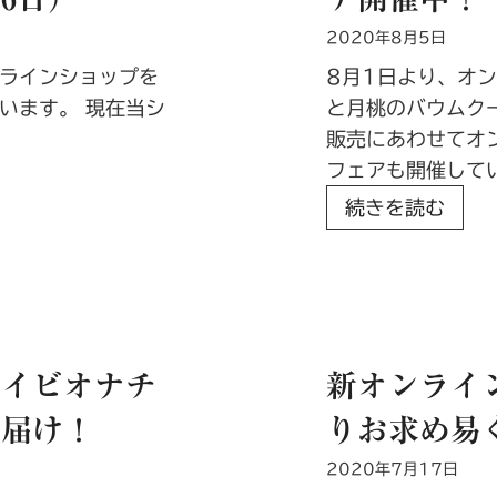
の
業
2020年8月5日
お
務
知
ラインショップを
8月1日より、オ
休
ら
います。 現在当シ
と月桃のバウムク
業
せ
販売にあわせてオ
の
フェアも開催して
お
レ
続きを読む
知
モ
ら
ン
せ
と
（
月
2
桃
0
ダイビオナチ
新オンライ
の
2
お届け！
りお求め易
バ
0
ウ
年
2020年7月17日
ム
9