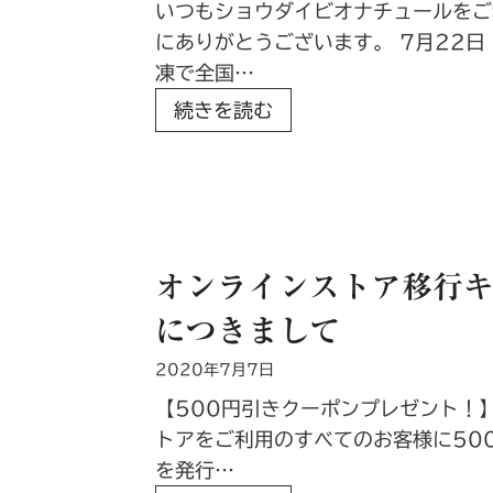
いつもショウダイビオナチュールをご
注
にありがとうございます。 7月22
一
凍で全国…
時
朝
続きを読む
停
食
止
に
の
も
お
最
知
適
ら
オンラインストア移行
！
せ
につきまして
シ
（
ョ
8
2020年7月7日
ウ
月
【500円引きクーポンプレゼント！
ダ
1
トアをご利用のすべてのお客様に50
イ
1
を発行…
ビ
日