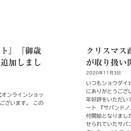
ダ
イ
ビ
オ
ナ
チ
フト』『御歳
クリスマス
ュ
を追加しまし
が取り扱い
ー
ル
2020年11月3日
オ
いつもショウダイ
ン
にありがとうござい
ラ
式オンラインショッ
年好評をいただい
イ
ございます。 この
ート 『サパンド
ン
付開始となりまし
シ
せられていたサパン
ョ