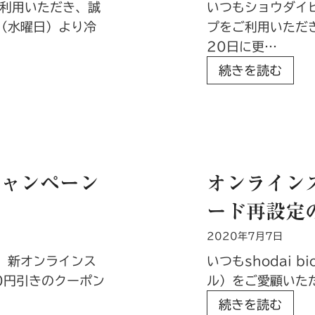
利用いただき、誠
いつもショウダイ
ク
月
日（水曜日）より冷
プをご利用いただ
ー
4
20日に更…
ヘ
日
新
続きを読む
ン
）
オ
フ
ン
ェ
ラ
ア
イ
開
ン
催
キャンペーン
オンライン
シ
中
ード再設定
ョ
！
ッ
2020年7月7日
プ
】 新オンラインス
いつもshodai b
送
0円引きのクーポン
ル）をご愛顧いた
料
オ
続きを読む
改