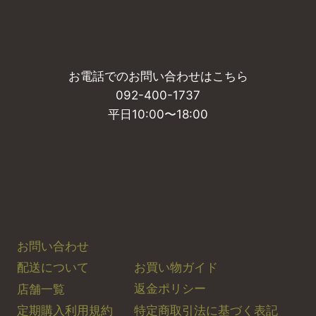
商
ョ
ョ
品
品
品
ン
ン
ペ
ペ
に
が
が
ー
ー
は
あ
あ
ジ
ジ
お電話でのお問い合わせはこちら
複
り
り
か
か
092-400-1737
数
ま
ま
ら
ら
平日10:00〜18:00
の
す。
す。
選
選
バ
オ
オ
択
択
リ
プ
プ
で
で
エ
シ
シ
き
き
ー
ョ
ョ
ま
ま
シ
ン
ン
す
す
ョ
は
は
お問い合わせ
ン
商
商
お買い物ガイド
配送について
が
品
品
あ
返金ポリシー
店舗一覧
ペ
ペ
り
特定商取引法に基づく表記
定期購入利用規約
ー
ー