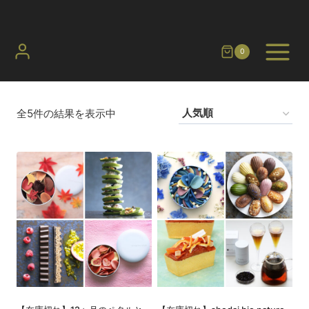
内
容
を
0
ス
キ
ッ
全5件の結果を表示中
プ