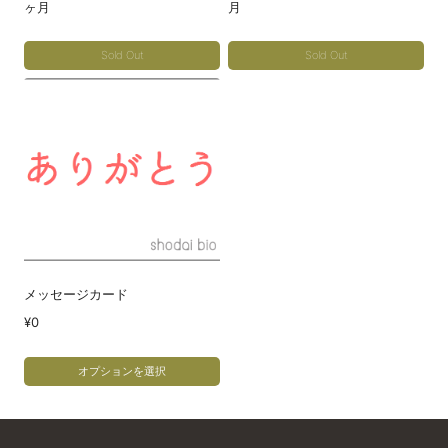
ヶ月
月
エ
エ
ー
ー
Sold Out
Sold Out
シ
シ
こ
こ
ョ
ョ
の
の
ン
ン
商
商
が
が
品
品
あ
あ
に
に
り
り
は
は
ま
ま
複
複
す。
す。
数
数
オ
オ
メッセージカード
の
の
プ
プ
¥
0
バ
バ
シ
シ
リ
リ
ョ
ョ
オプションを選択
エ
エ
ン
ン
こ
ー
ー
は
は
の
シ
シ
商
商