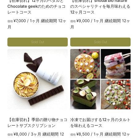
【在庫切れ】12ヶ月のペタルと
【在庫切れ】shodai bio nature
Chocolate geekのためのチョコ
のスペシャリティを毎月味わえる
レートコース
12ヶ月コース
¥
7,000
/ 1ヶ月 継続期間 12ヶ
¥
9,000
/ 1ヶ月 継続期間 12ヶ
価格
価格
月
月
Sold Out
Sold Out
こ
こ
の
の
商
商
品
品
に
に
は
は
複
複
数
数
の
の
【在庫切れ】季節の贈り物チョコ
冷凍でお届けする12ヶ月のタルト
バ
バ
レートサブスクリプション
を味わえるコース
リ
リ
¥
8,000
/ 3ヶ月 継続期間 12
¥
8,500
/ 1ヶ月 継続期間 12ヶ
価格
価格