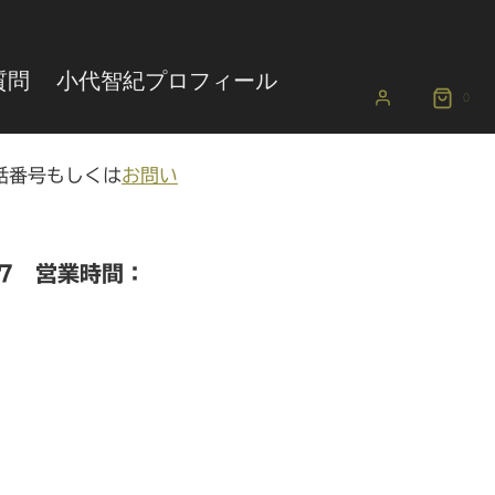
質問
小代智紀プロフィール
0
話番号もしくは
お問い
737 営業時間：
。