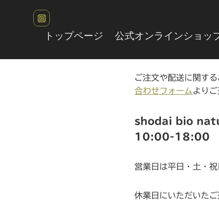
内
容
を
トップページ
公式オンラインショッ
ス
キ
ッ
ご注文や配送に関する
プ
合わせフォーム
よりご
shodai bio 
10:00-18:00
営業日は平日・土・祝
休業日にいただいたご