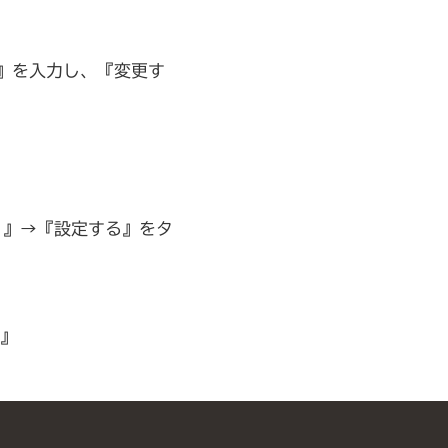
jp』を入力し、『変更す
S）』→『設定する』をタ
る』