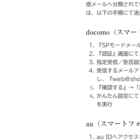
惑メールへ分類されて
は、以下の手順にて迷
docomo（スマ
『SPモードメー
『認証』画面にて
指定受信／拒否設
受信するメールア
し、『web@shod
『確認する』→「
かんたん設定にて
を実行
au（スマートフ
au IDへアク