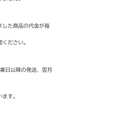
ました商品の代金が毎
。
認ください。
営業日以降の発送、翌月
います。